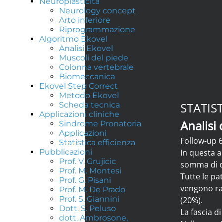
Neuroplasticità
Neurology concept
Arto inferiore
Riprogrammazione
Algoritmo Ekovel
Analisi Ekovel
Muscoli del piede
Colonna vertebrale
Biomeccanica
Ekovel Step Correct
Metodo Ekovel
STATIS
Scheda tecnica
Applicazioni cliniche
Analisi 
Sindrome Pronatoria
Applicazioni
Follow-up 
Statistica efficienza
Pubblicazioni
In questa a
Prof. V. Grujicic
somma di du
Prof. M. Montesi
Tutte le pa
Prof. G. Pisani
vengono rap
Prof. M. De Prado
Prof. S. Giannini
(20%).
Dott. S. Peluso
La fascia d
dott. Ambrosone,